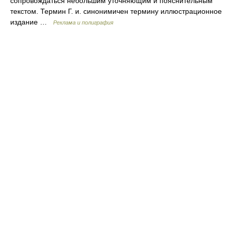
сопровождаться небольшим уточняющим и пояснительным
текстом. Термин Г. и. синонимичен термину иллюстрационное
издание …
Реклама и полиграфия